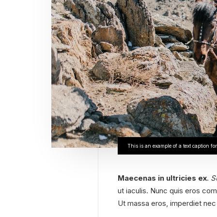
This is an example of a text caption fo
Maecenas in ultricies ex
.
S
ut iaculis. Nunc quis eros co
Ut massa eros, imperdiet nec c