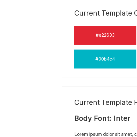
Current Template C
#e22633
#00b4c4
Current Template F
Body Font: Inter
Lorem ipsum dolor sit amet, co