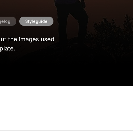
gelog
Styleguide
out the images used
plate.