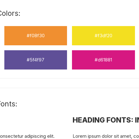
olors:
#f08f30
#f3df20
#5f4f97
#d61881
onts:
HEADING FONTS: 
nsectetur adipiscing elit.
Lorem ipsum dolor sit amet, con