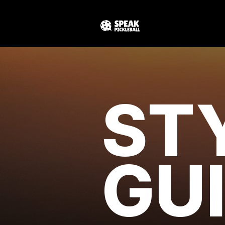
ST
GU