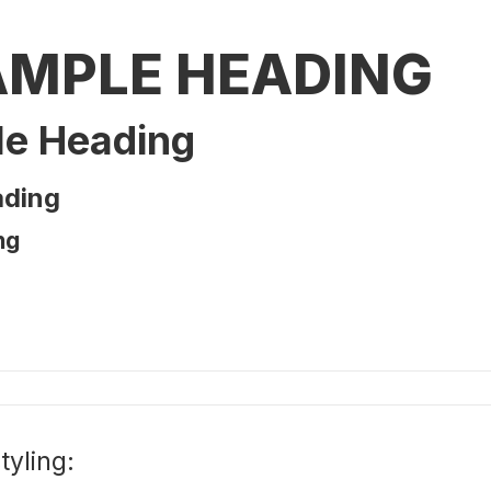
XAMPLE HEADING
le Heading
ading
ng
tyling: