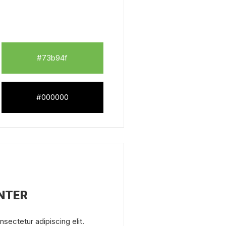
#73b94f
#000000
INTER
sectetur adipiscing elit.